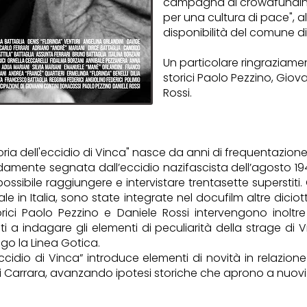
campagna di crowdfunding
per una cultura di pace", al
disponibilità del comune di
Un particolare ringraziame
storici Paolo Pezzino, Giov
Rossi.
storia dell'eccidio di Vinca" nasce da anni di frequentazione
ondamente segnata dall’eccidio nazifascista dell’agosto 19
ossibile raggiungere e intervistare trentasette superstiti.
rale in Italia, sono state integrate nel docufilm altre dici
orici Paolo Pezzino e Daniele Rossi intervengono inoltre
i a indagare gli elementi di peculiarità della strage di V
go la Linea Gotica.
’eccidio di Vinca” introduce elementi di novità in relazion
 di Carrara, avanzando ipotesi storiche che aprono a nuovi 