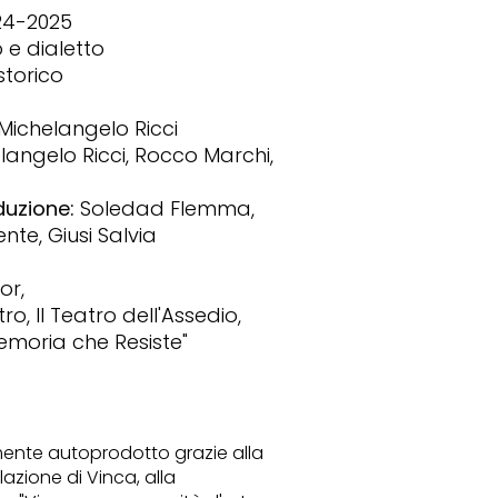
4-2025
o e dialetto
torico
Michelangelo Ricci
angelo Ricci, Rocco Marchi,
uzione:
Soledad Flemma,
nte, Giusi Salvia
or,
, Il Teatro dell'Assedio,
emoria che Resiste"
mente autoprodotto grazie alla
azione di Vinca, alla