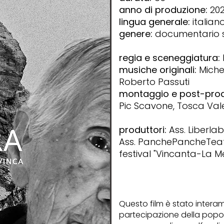
anno di produzione:
202
lingua generale:
italian
genere:
documentario s
regia e sceneggiatura:
musiche originali:
Michel
Roberto Passuti
montaggio e post-prod
Pic Scavone, Tosca Vale
produttori:
Ass. Liberlab
Ass. PanchePancheTeatro
festival "Vincanta-La M
Questo film è stato intera
partecipazione della popol