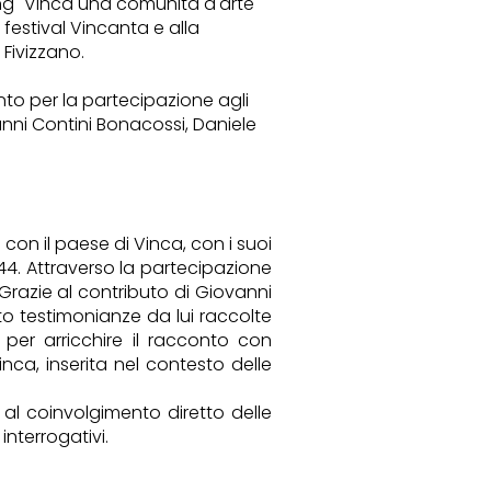
 "Vinca una comunità d'arte
 festival Vincanta e alla
 Fivizzano.
nto per la partecipazione agli
anni Contini Bonacossi, Daniele
 con il paese di Vinca, con i suoi
44. Attraverso la partecipazione
 Grazie al contributo di Giovanni
otto testimonianze da lui raccolte
 per arricchire il racconto con
inca, inserita nel contesto delle
e al coinvolgimento diretto delle
interrogativi.