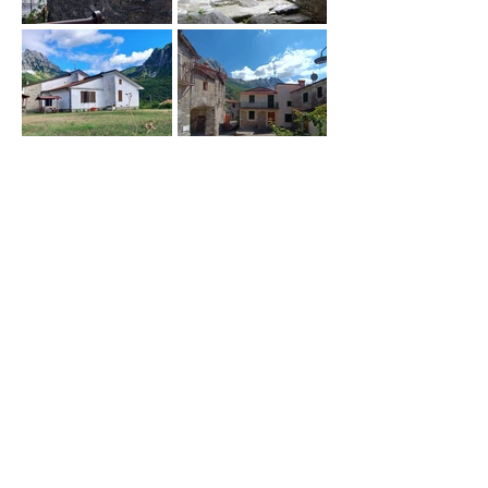
Vincanta
la memoria che resiste
Ufficio Informazioni
info@vincanta.org
+39 392 999 3416
+39
329 396 4393
+39 320 578 5174
+39 329 667 9741