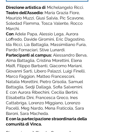
Direzione artistica di
Michelangelo Ricci.
Teatro dell'Assedio:
Maria Grazia Fiore,
Maurizio Muzzi, Giusi Salvia, Pic Scavone,
Soledad Flemma, Tosca Valente, Rocco
Marchi.
Con
Adele Papa, Alessio Lega, Aurora
Loffredo, Davide Giromini, Eric D’agostino,
Ida Ricci, Lia Battaglia, Massimiliano Furia,
Pardo Fornaciari, Stive Lunardi.
Partecipanti al campus:
Alessandro Berva,
Alma Battaglia, Cristina Morettini, Elena
Malfi, Filippo Barbanti, Giacomo Mariani,
Giovanni Sarti, Libero Palazzi, Luigi Finelli,
Marco Faggion, Matteo Francesconi,
Natalia Morettini, Pietro Grisolia, Samuel
Battaglia, Sedji Dallagà, Sofia Salvemini.
E con Aurora Ribechini, Cecilia Bertini,
Elisabetta Dini, Francesca Greco, Ines
Cattabriga, Lorenzo Miggiano, Lorenzo
Pacelli, Meg Nardo, Mena Fraticola, Sara
Baroni, Sara Macheda.
E con la partecipazione straordinaria della
comunità di Vinca.